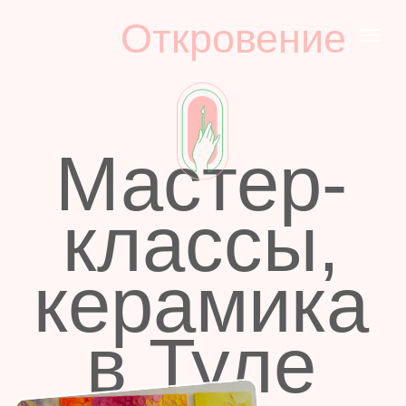
Откровение
Мастер-
классы,
керамика
в Туле